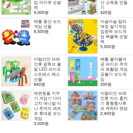
임 아이큐 순발
산 교육용 만들
력
기
9,000원
420원
배틀 풍선 보드
아슬아슬 칼라
게임 선물
매칭 쌓기게임
8,500원
집중력 보드게
임 복불복 순발
력
5,500원
이탈리안 브레
배틀 불어불어
인롯 팝튜브 불
공 파이프 추억
빛 LED 파이프
의 폐활량 게임
스트레스 해소
공불기 보드게
선물
임
840원
300원
애완동물 키우
이탈리안 브레
기 게임기 다마
인롯 카드 훔치
고치 애니멀 미
기 퉁퉁퉁사후
니 추억의 레트
르 캐릭터 랜덤
로 휴대용 보드
2,400원
게임
3,000원