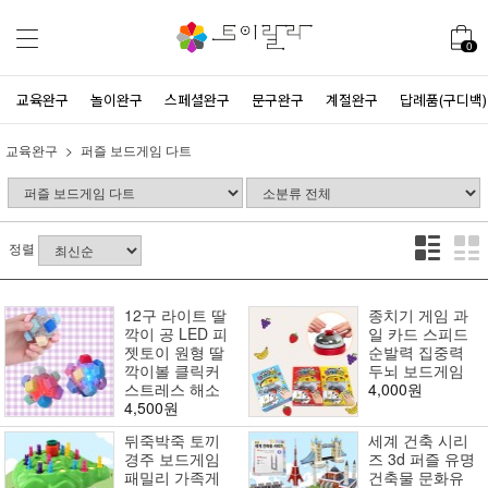
0
교육완구
놀이완구
스페셜완구
문구완구
계절완구
답례품(구디백)
교육완구
퍼즐 보드게임 다트
정렬
12구 라이트 딸
종치기 게임 과
깍이 공 LED 피
일 카드 스피드
젯토이 원형 딸
순발력 집중력
깍이볼 클릭커
두뇌 보드게임
스트레스 해소
4,000원
4,500원
뒤죽박죽 토끼
세계 건축 시리
경주 보드게임
즈 3d 퍼즐 유명
패밀리 가족게
건축물 문화유