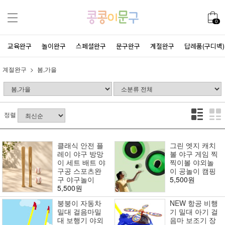
0
교육완구
놀이완구
스페셜완구
문구완구
계절완구
답례품(구디백)
계절완구
봄,가을
정렬
클래식 안전 플
그린 엣지 캐치
레이 야구 방망
볼 야구 게임 찍
이 세트 배트 야
찍이볼 야외놀
구공 스포츠완
이 공놀이 캠핑
구 야구놀이
5,500원
5,500원
붕붕이 자동차
NEW 항공 비행
밀대 걸음마밀
기 밀대 아기 걸
대 보행기 야외
음마 보조기 장