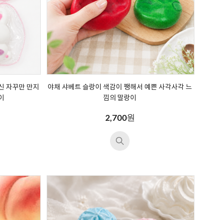
신 자꾸만 만지
야채 샤베트 슬랑이 색감이 쨍해서 예쁜 사각사각 느
이
낌의 말랑이
원
2,700