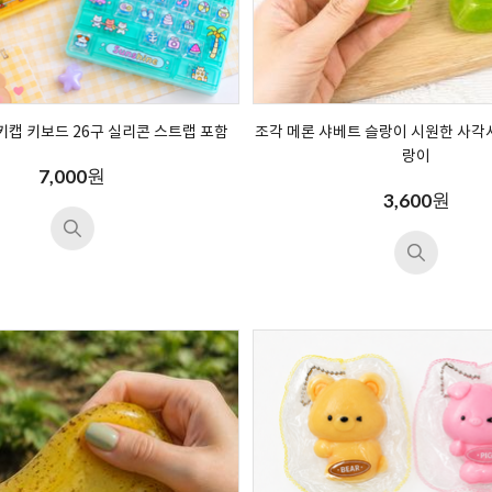
키캡 키보드 26구 실리콘 스트랩 포함
조각 메론 샤베트 슬랑이 시원한 사각
랑이
원
7,000
원
3,600