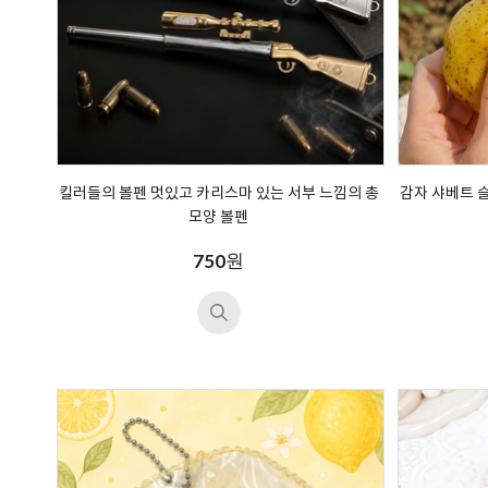
킬러들의 볼펜 멋있고 카리스마 있는 서부 느낌의 총
감자 샤베트 
모양 볼펜
원
750