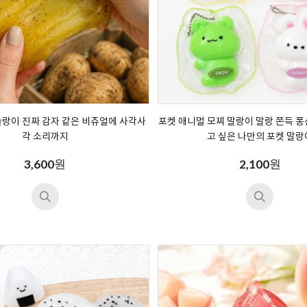
슬랑이 진짜 감자 같은 비쥬얼에 사각사
포켓 애니멀 모찌 말랑이 말랑 쫀득 퐁
각 소리까지
고 싶은 나만의 포켓 말랑
원
원
3,600
2,100