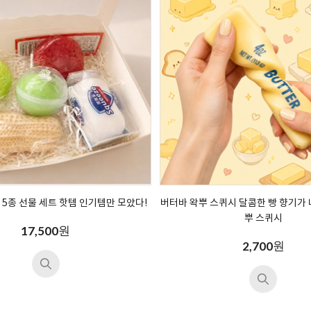
 5종 선물 세트 핫템 인기템만 모았다!
버터바 왁뿌 스퀴시 달콤한 빵 향기가 
뿌 스퀴시
원
17,500
원
2,700