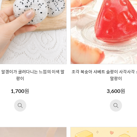
 알갱이가 굴러다니는 느낌의 이색 말
조각 복숭아 샤베트 슬랑이 사각사각
랑이
말랑이
원
원
1,700
3,600