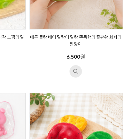
사각 느낌의 말
메론 몰캉 베어 말랑이 말캉 쫀득함의 끝판왕 화제의
말랑이
원
6,500