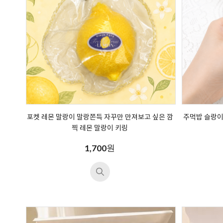
포켓 레몬 말랑이 말랑쫀득 자꾸만 만져보고 싶은 깜
주먹밥 슬랑이
찍 레몬 말랑이 키링
원
1,700