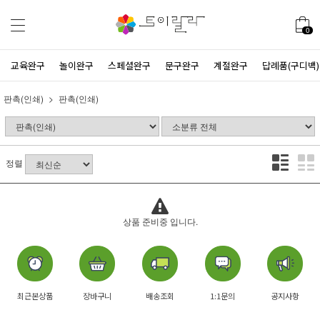
0
교육완구
놀이완구
스페셜완구
문구완구
계절완구
답례품(구디백)
판촉(인쇄)
판촉(인쇄)
정렬
상품 준비중 입니다.
최근본상품
장바구니
배송조회
1:1문의
공지사항