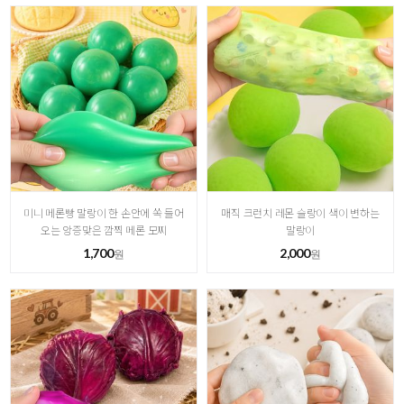
미니 메론빵 말랑이 한 손안에 쏙 들어
매직 크런치 레몬 슬랑이 색이 변하는
오는 앙증맞은 깜찍 메론 모찌
말랑이
1,700
2,000
원
원