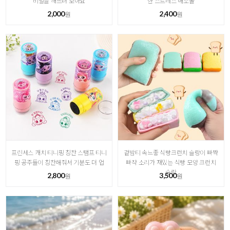
비밀을 깨뜨려 보아요
한 스트레스 해소볼
2,000
2,400
원
원
프린세스 캐치 티니핑 칭찬 스탬프 티니
겉밤티 속느좋 식빵크런치 슬랑이 빠쨕
핑 공주들이 칭찬해줘서 기분도 더 업
빠쟉 소리가 재밌는 식빵 모양 크런치
슬랑
2,800
3,500
원
원