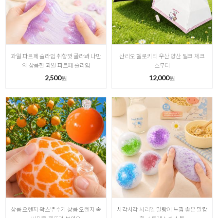
과일 파르페 슬라임 취향껏 골라봐 나만
산리오 헬로키티 우산 양산 밀크 체크
의 상큼한 과일 파르페 슬라임
스무디
2,500
12,000
원
원
상큼 오렌지 왁스뿌수기 상큼 오렌지 속
사각사각 시리얼 말랑이 느낌 좋은 말캉