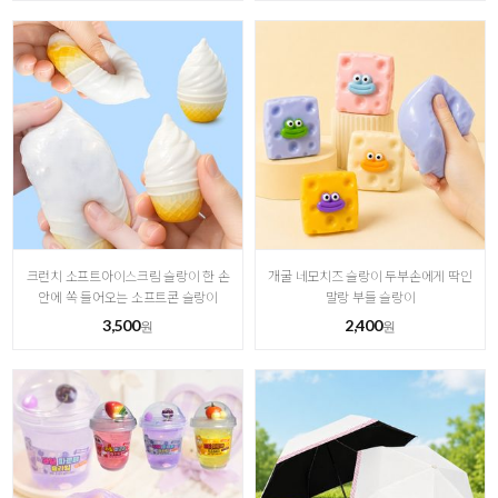
크런치 소프트아이스크림 슬랑이 한 손
개굴 네모치즈 슬랑이 두부손에게 딱인
안에 쏙 들어오는 소프트콘 슬랑이
말랑 부들 슬랑이
3,500
2,400
원
원