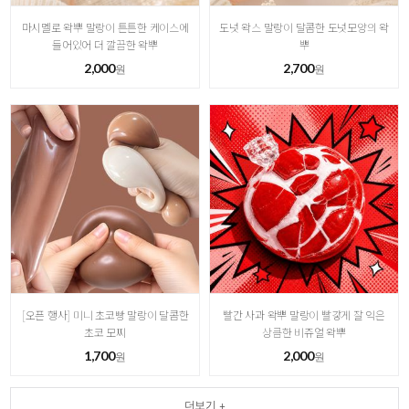
마시멜로 왁뿌 말랑이 튼튼한 케이스에
도넛 왁스 말랑이 달콤한 도넛모양의 왁
들어있어 더 깔끔한 왁뿌
뿌
2,000
2,700
원
원
[오픈 행사] 미니 초코빵 말랑이 달콤한
빨간 사과 왁뿌 말랑이 빨갛게 잘 익은
초코 모찌
상큼한 비쥬얼 왁뿌
1,700
2,000
원
원
더보기 +