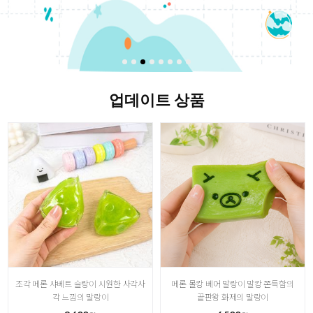
업데이트 상품
조각 메론 샤베트 슬랑이 시원한 사각사
메론 몰캉 베어 말랑이 말캉 쫀득함의
각 느낌의 말랑이
끝판왕 화제의 말랑이