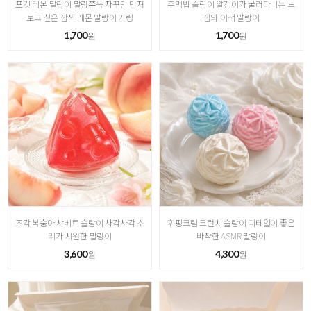
포켓 레몬 말랑이 말랑쫀득 자꾸만 만져
주먹밥 슬랑이 알갱이가 굴러다니는 느
보고 싶은 깜찍 레몬 말랑이 키링
낌의 이색 말랑이
1,700
1,700
원
원
조각 복숭아 샤베트 슬랑이 사각사각 소
휘핑크림 크런치 슬랑이 디테일이 좋은
리가 시원한 말랑이
바쟉한 ASMR 말랑이
3,600
4,300
원
원