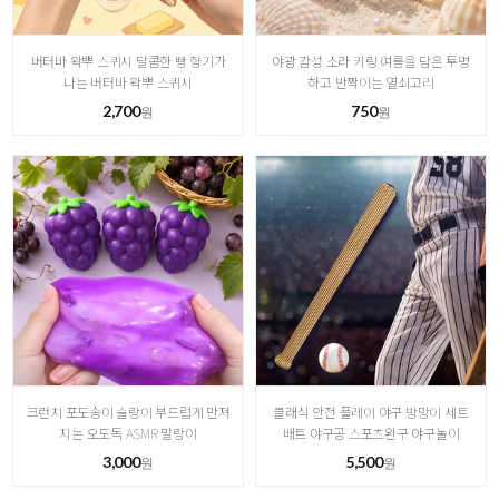
버터바 왁뿌 스퀴시 달콤한 빵 향기가
야광 감성 소라 키링 여름을 담은 투명
나는 버터바 왁뿌 스퀴시
하고 반짝이는 열쇠고리
2,700
750
원
원
크런치 포도송이 슬랑이 부드럽게 만져
클래식 안전 플레이 야구 방망이 세트
지는 오도독 ASMR 말랑이
배트 야구공 스포츠완구 야구놀이
3,000
5,500
원
원