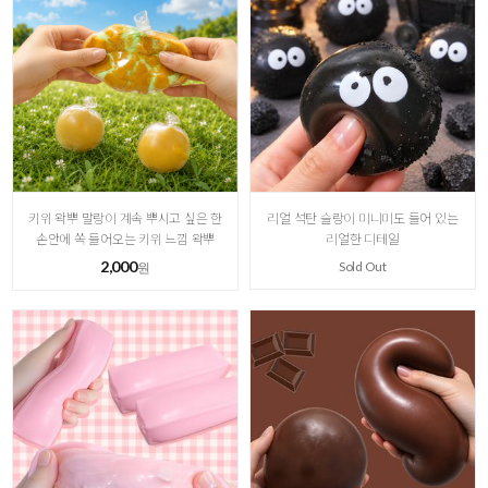
키위 왁뿌 말랑이 계속 뿌시고 싶은 한
리얼 석탄 슬랑이 미니미도 들어 있는
손안에 쏙 들어오는 키위 느낌 왁뿌
리얼한 디테일
2,000
Sold Out
원