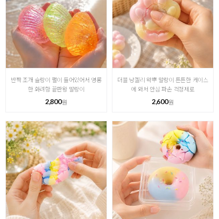
반짝 조개 슬랑이 펄이 들어있어서 영롱
더블 냥젤리 왁뿌 말랑이 튼튼한 케이스
한 화려함 끝판왕 말랑이
에 와서 안심 파손 걱정제로
2,800
2,600
원
원