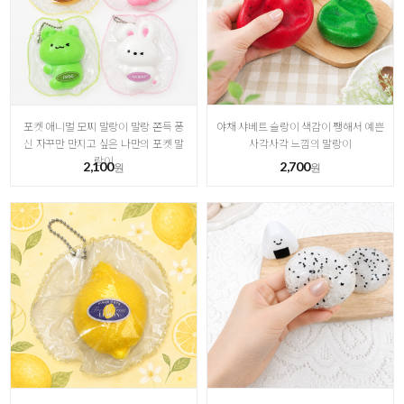
포켓 애니멀 모찌 말랑이 말랑 쫀득 퐁
야채 샤베트 슬랑이 색감이 쨍해서 예쁜
신 자꾸만 만지고 싶은 나만의 포켓 말
사각사각 느낌의 말랑이
랑이
2,100
2,700
원
원