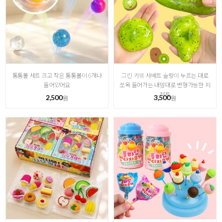
통통볼 세트 크고 작은 통통볼이 6개나
그린 키위 샤베트 슬랑이 누르는 대로
들어있어요
쏘옥 들어가는 내맘대로 변형가능한 피
젯토
2,500
3,500
원
원