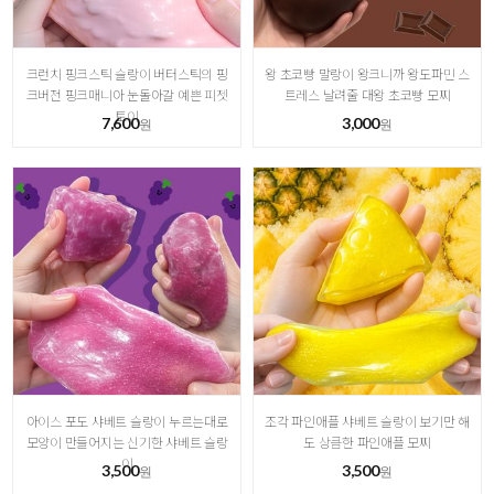
크런치 핑크스틱 슬랑이 버터스틱의 핑
왕 초코빵 말랑이 왕크니까 왕도파민 스
크버전 핑크매니아 눈돌아갈 예쁜 피젯
트레스 날려줄 대왕 초코빵 모찌
토이
7,600
3,000
원
원
아이스 포도 샤베트 슬랑이 누르는대로
조각 파인애플 샤베트 슬랑이 보기만 해
모양이 만들어지는 신기한 샤베트 슬랑
도 상큼한 파인애플 모찌
이
3,500
3,500
원
원