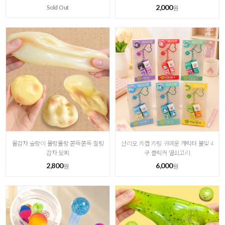
2,000
Sold Out
원
물감자 슬랑이 몰랑몰랑 쫀뜩쫀득 힐링
산리오 키캡 키링 귀여운 캐릭터 불빛 4
감자 모찌
구 클릭커 열쇠고리
2,800
6,000
원
원