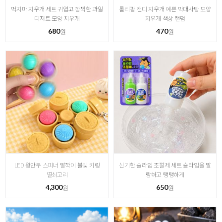
먹지마 지우개 세트 귀엽고 깜찍한 과일
롤리팝 캔디 지우개 예쁜 막대사탕 모양
디저트 모양 지우개
지우개 색상 랜덤
680
470
원
원
LED 왕만두 스피너 딸깍이 불빛 키링
신기한 슬라임 조절제 세트 슬라임을 말
열쇠고리
랑하고 탱탱하게
4,300
650
원
원