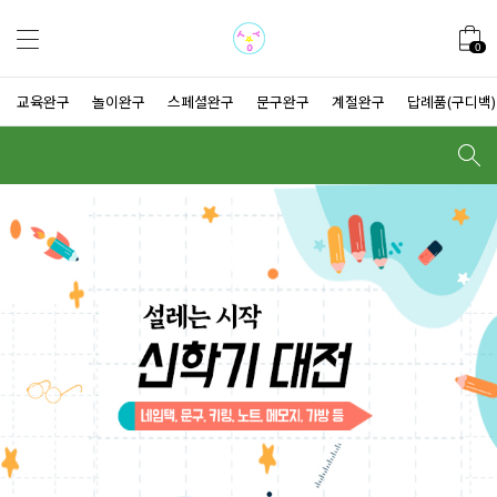
0
교육완구
놀이완구
스페셜완구
문구완구
계절완구
답례품(구디백)