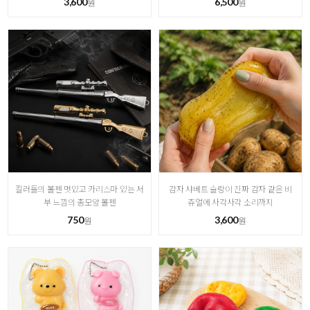
3,600
6,500
원
원
킬러들의 볼펜 멋있고 카리스마 있는 서
감자 샤베트 슬랑이 진짜 감자 같은 비
부 느낌의 총모양 볼펜
쥬얼에 사각사각 소리까지
750
3,600
원
원