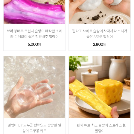
보라 양배추 크런치 슬랑이 빠쟉한 소리
젤라또 샤베트 슬랑이 사각사각 소리가
와 디테일이 좋은 적양배추 말랑이
좋은 ASMR 말랑이
5,000
2,800
원
원
말랑이 DIY 고무공 탄력있고 짱짱한 말
크런치 큐브 치즈 슬랑이 스트레스 볼
랑이 고무공 키트
말랑이