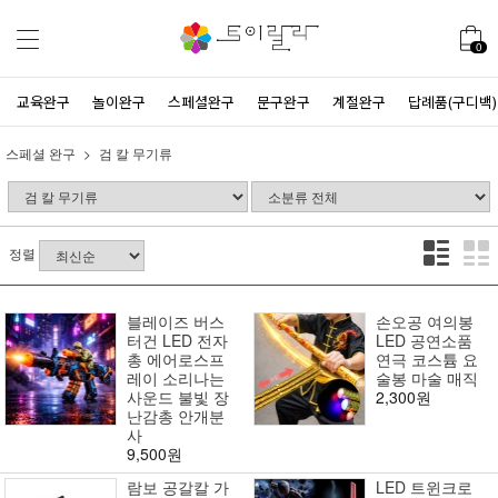
0
교육완구
놀이완구
스페셜완구
문구완구
계절완구
답례품(구디백)
스페셜 완구
검 칼 무기류
정렬
블레이즈 버스
손오공 여의봉
터건 LED 전자
LED 공연소품
총 에어로스프
연극 코스튬 요
레이 소리나는
술봉 마술 매직
사운드 불빛 장
2,300원
난감총 안개분
사
9,500원
람보 공갈칼 가
LED 트윈크로