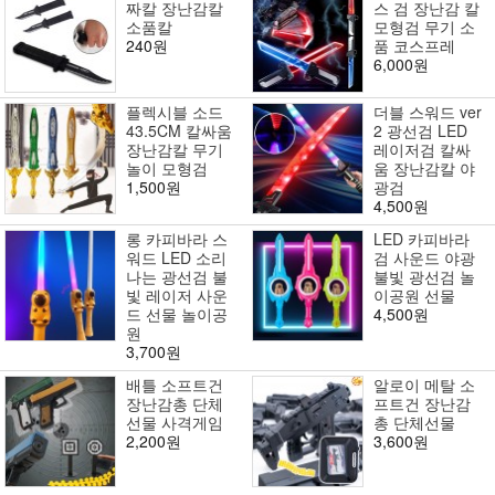
짜칼 장난감칼
스 검 장난감 칼
소품칼
모형검 무기 소
240원
품 코스프레
6,000원
플렉시블 소드
더블 스워드 ver
43.5CM 칼싸움
2 광선검 LED
장난감칼 무기
레이저검 칼싸
놀이 모형검
움 장난감칼 야
1,500원
광검
4,500원
롱 카피바라 스
LED 카피바라
워드 LED 소리
검 사운드 야광
나는 광선검 불
불빛 광선검 놀
빛 레이저 사운
이공원 선물
드 선물 놀이공
4,500원
원
3,700원
배틀 소프트건
알로이 메탈 소
장난감총 단체
프트건 장난감
선물 사격게임
총 단체선물
2,200원
3,600원