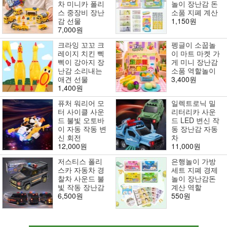
차 미니카 폴리
놀이 장난감 돈
스 중장비 장난
소품 지폐 계산
감 선물
1,150원
7,000원
크라잉 꼬꼬 크
펭글이 소꿉놀
레이지 치킨 삑
이 마트 마켓 가
삑이 강아지 장
게 미니 장난감
난감 소리내는
소품 역할놀이
애견 선물
3,400원
1,400원
퓨처 워리어 모
일렉트로닉 밀
터 사이클 사운
리터리카 사운
드 불빛 오토바
드 LED 변신 작
이 자동 작동 변
동 장난감 자동
신 회전
차
12,000원
11,000원
저스티스 폴리
은행놀이 가방
스카 자동차 경
세트 지폐 경제
찰차 사운드 불
놀이 장난감돈
빛 작동 장난감
계산 역할
6,500원
550원