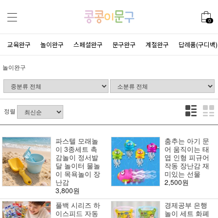
0
교육완구
놀이완구
스페셜완구
문구완구
계절완구
답례품(구디백)
놀이완구
정렬
파스텔 모래놀
춤추는 아기 문
이 3종세트 촉
어 움직이는 태
감놀이 정서발
엽 인형 피규어
달 놀이터 물놀
작동 장난감 재
이 목욕놀이 장
미있는 선물
난감
2,500원
3,800원
풀백 시리즈 하
경제공부 은행
이스피드 자동
놀이 세트 화폐