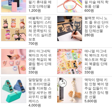
필기 휴대용 메
필 마술 매직 학
모장 단체선물
용품 선물
1,200원
600원
배불뚝이 고양
블랙캣 미니 노
이 말랑이 스티
트 줄 유선 단어
커 폰꾸미기 입
장 영어 필기 수
체 문콕방지 도
첩 단체선물
어 가드 실리콘
280원
보호
700원
큐티 마그네틱
애니멀 마그네
북마크 자석 귀
틱 북마크 자석
여운 책갈피 북
북스토퍼 책갈
클립 행사 단체
피 북클립 단체
선물
선물
330원
330원
말랑말랑 소프
액막이 명태 키
트 트라이앵글
링 인형 북어 명
필통 지퍼형 스
주실 집들이 이
탠딩 세우는 펜
사 현관 장식 행
파우치 선물 펜
운 선물
케이스
5,600원
4,000원