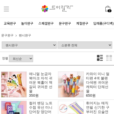
0
교육완구
놀이완구
스페셜완구
문구완구
계절완구
답례품(구디백)
문구완구
팬시완구
정렬
애니멀 눈금자
카와이 미니 멀
북마크 자석 귀
티펜 4색 볼펜
여운 북홀더 책
다색펜 귀여운
갈피 귀여운 선
캐릭터 단체선
물
물
350원
650원
컬러 밴딩 노트
휘어지는 매직
수첩 유선 미니
연필 신기한 구
단어장 영단어
부러진 요술연