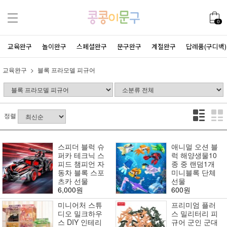
0
교육완구
놀이완구
스페셜완구
문구완구
계절완구
답례품(구디백)
교육완구
블록 프라모델 피규어
정렬
스피더 블럭 슈
애니멀 오션 블
퍼카 테크닉 스
럭 해양생물10
피드 챔피언 자
종 중 랜덤1개
동차 블록 스포
미니블록 단체
츠카 선물
선물
6,000원
600원
미니어처 스튜
프리미엄 플러
디오 밀크하우
스 밀리터리 피
스 DIY 인테리
규어 군인 군대