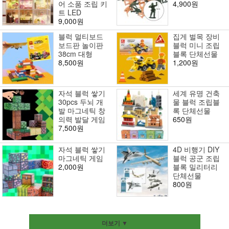
어 소품 조립 키
4,900원
트 LED
9,000원
블럭 멀티보드
집게 벌목 장비
보드판 놀이판
블럭 미니 조립
38cm 대형
블록 단체선물
8,500원
1,200원
자석 블럭 쌓기
세계 유명 건축
30pcs 두뇌 개
물 블럭 조립블
발 마그네틱 창
록 단체선물
의력 발달 게임
650원
7,500원
자석 블럭 쌓기
4D 비행기 DIY
마그네틱 게임
블럭 공군 조립
2,000원
블록 밀리터리
단체선물
800원
더보기 ▼