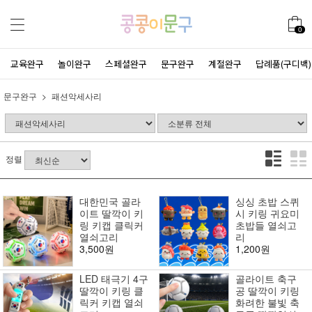
0
교육완구
놀이완구
스페셜완구
문구완구
계절완구
답례품(구디백)
문구완구
패션악세사리
정렬
대한민국 골라
싱싱 초밥 스퀴
이트 딸깍이 키
시 키링 귀요미
링 키캡 클릭커
초밥들 열쇠고
열쇠고리
리
3,500원
1,200원
LED 태극기 4구
골라이트 축구
딸깍이 키링 클
공 딸깍이 키링
릭커 키캡 열쇠
화려한 불빛 축