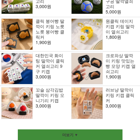
고리
구공 딸깍열쇠
3,000원
고리
5,000원
클릭 붕어빵 딸
원클릭 데이지
깍이 키링 노릇
키캡 키링 딸깍
노릇 붕어빵 클
이 열쇠고리
릭커
1,800원
1,900원
대한민국 화이
크로와상 딸깍
팅 딸깍이 클릭
이 키링 맛있는
커 열쇠고리 9
빵 모양 키캡 열
구 키캡
쇠고리
3,000원
1,900원
꼬슬 삼각김밥
러브냥 딸깍이
딸깍이 키링 오
키링 키캡 클릭
니기리 키캡
커
3,000원
3,000원
더보기 ▼