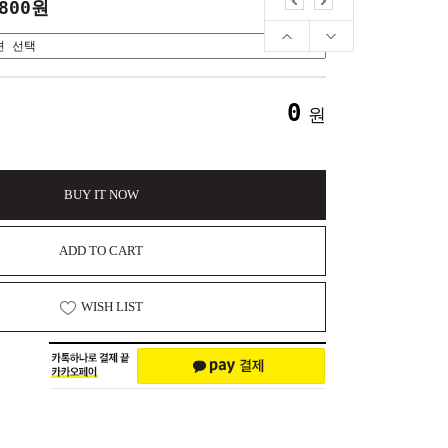
,800원
0
원
BUY IT NOW
ADD TO CART
WISH LIST