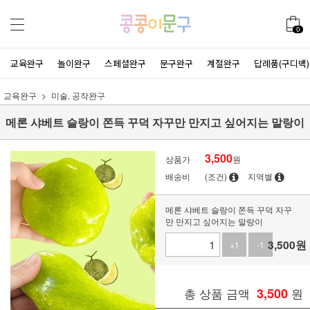
0
교육완구
놀이완구
스페셜완구
문구완구
계절완구
답례품(구디백)
교육완구
미술, 공작완구
메론 샤베트 슬랑이 쫀득 꾸덕 자꾸만 만지고 싶어지는 말랑이
3,500
상품가
원
배송비
(조건)
지역별
메론 샤베트 슬랑이 쫀득 꾸덕 자꾸
만 만지고 싶어지는 말랑이
3,500
원
+1
-1
총 상품 금액
3,500
원