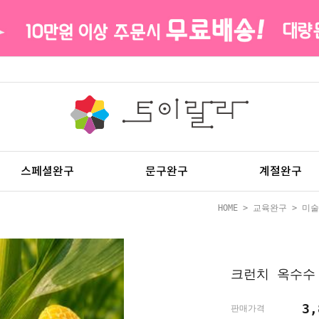
스페셜완구
문구완구
계절완구
HOME
>
교육완구
>
미술
크런치 옥수수 
3,
판매가격