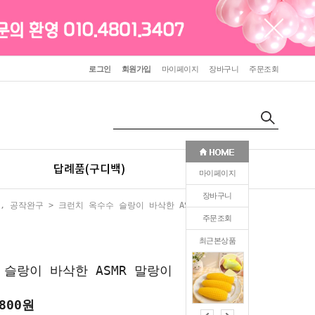
로그인
회원가입
마이페이지
장바구니
주문조회
답례품(구디백)
판촉(인쇄)
마이페이지
장바구니
, 공작완구
> 크런치 옥수수 슬랑이 바삭한 ASMR 말랑이
주문조회
최근본상품
0
슬랑이 바삭한 ASMR 말랑이
800
원