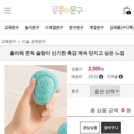
0
교육완구
놀이완구
스페셜완구
문구완구
계절완구
답례품(구디백)
교육완구
미술, 공작완구
플라워 쫀득 슬랑이 신기한 촉감 계속 만지고 싶은 느낌
2,500
상품가
원
배송비
(조건)
지역별
옵션
총 상품 금액
0
원
관심상품
장바구니