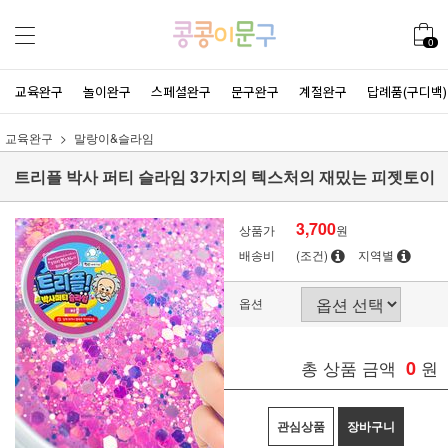
0
교육완구
놀이완구
스페셜완구
문구완구
계절완구
답례품(구디백)
교육완구
말랑이&슬라임
트리플 박사 퍼티 슬라임 3가지의 텍스처의 재밌는 피젯토이
3,700
상품가
원
배송비
(조건)
지역별
옵션
총 상품 금액
0
원
관심상품
장바구니