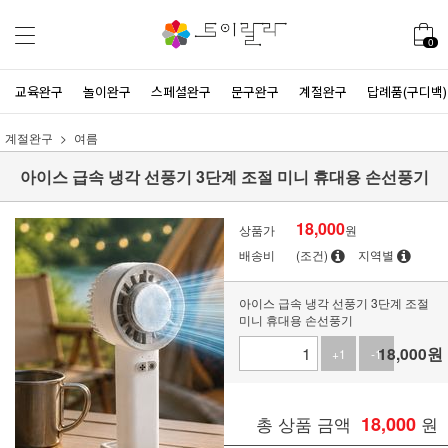
0
교육완구
놀이완구
스페셜완구
문구완구
계절완구
답례품(구디백)
계절완구
여름
아이스 급속 냉각 선풍기 3단계 조절 미니 휴대용 손선풍기
18,000
상품가
원
배송비
(조건)
지역별
아이스 급속 냉각 선풍기 3단계 조절
미니 휴대용 손선풍기
18,000
원
+1
-1
총 상품 금액
18,000
원