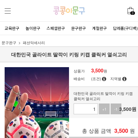
0
교육완구
놀이완구
스페셜완구
문구완구
계절완구
답례품(구디백)
문구완구
패션악세사리
대한민국 골라이트 딸깍이 키링 키캡 클릭커 열쇠고리
3,500
상품가
원
배송비
(조건)
지역별
대한민국 골라이트 딸깍이 키링 키캡
클릭커 열쇠고리
3,500
원
+1
-1
총 상품 금액
3,500
원