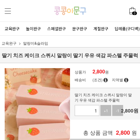
0
교육완구
놀이완구
스페셜완구
문구완구
계절완구
답례품(구디백)
교육완구
말랑이&슬라임
딸기 치즈 케이크 스퀴시 말랑이 딸기 우유 색감 파스텔 주물럭
2,800
상품가
원
배송비
(조건)
지역별
딸기 치즈 케이크 스퀴시 말랑이 딸
기 우유 색감 파스텔 주물럭
2,800
원
+1
-1
총 상품 금액
2,800
원