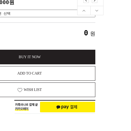
,000원
0
원
BUY IT NOW
ADD TO CART
WISH LIST