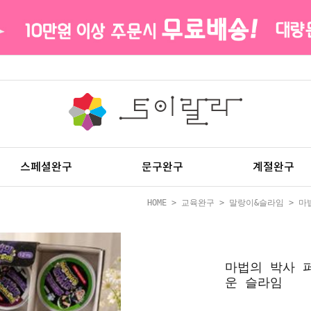
스페셜완구
문구완구
계절완구
HOME
>
교육완구
>
말랑이&슬라임
> 마
마법의 박사 
운 슬라임