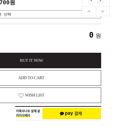
,700원
0
원
BUY IT NOW
ADD TO CART
WISH LIST