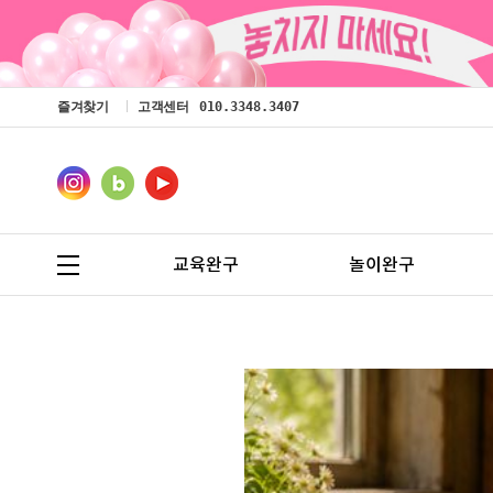
즐겨찾기
고객센터
010.3348.3407
교육완구
놀이완구