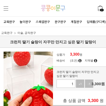
0
교육완구
놀이완구
스페셜완구
문구완구
계절완구
답례품(구디백)
교육완구
미술, 공작완구
크런치 딸기 슬랑이 자꾸만 만지고 싶은 딸기 말랑이
3,300
상품가
원
배송비
(조건)
지역별
크런치 딸기 슬랑이 자꾸만 만지고
싶은 딸기 말랑이
3,300
원
+1
-1
총 상품 금액
3,300
원