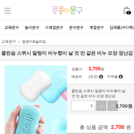
0
교육완구
놀이완구
스페셜완구
문구완구
계절완구
답례품(구디백)
교육완구
말랑이&슬라임
클린솝 스퀴시 말랑이 비누향이 날 것 만 같은 비누 모양 장난감
2,700
상품가
원
배송비
(조건)
지역별
클린솝 스퀴시 말랑이 비누향이 날
것 만 같은 비누 모양 장난감
2,700
원
+1
-1
총 상품 금액
2,700
원