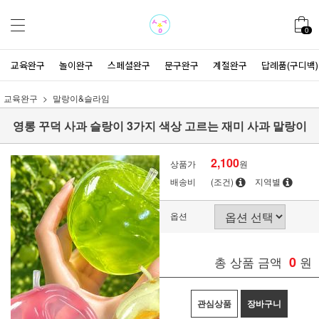
0
교육완구
놀이완구
스페셜완구
문구완구
계절완구
답례품(구디백)
교육완구
말랑이&슬라임
영롱 꾸덕 사과 슬랑이 3가지 색상 고르는 재미 사과 말랑이
2,100
상품가
원
배송비
(조건)
지역별
옵션
총 상품 금액
0
원
관심상품
장바구니