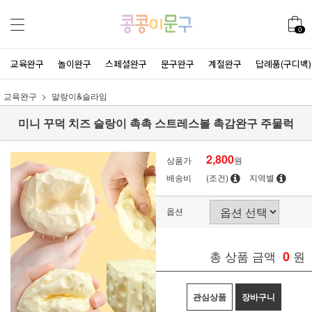
0
교육완구
놀이완구
스페셜완구
문구완구
계절완구
답례품(구디백)
교육완구
말랑이&슬라임
미니 꾸덕 치즈 슬랑이 촉촉 스트레스볼 촉감완구 주물럭
2,800
상품가
원
배송비
(조건)
지역별
옵션
총 상품 금액
0
원
관심상품
장바구니