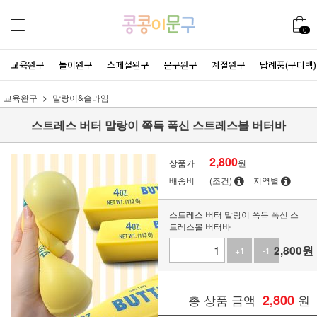
0
교육완구
놀이완구
스페셜완구
문구완구
계절완구
답례품(구디백)
교육완구
말랑이&슬라임
스트레스 버터 말랑이 쪽득 폭신 스트레스볼 버터바
2,800
상품가
원
배송비
(조건)
지역별
스트레스 버터 말랑이 쪽득 폭신 스
트레스볼 버터바
2,800
원
+1
-1
총 상품 금액
2,800
원