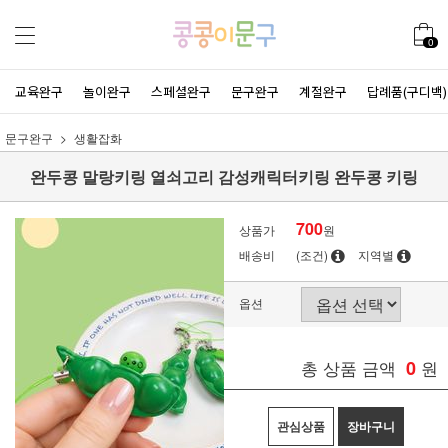
0
교육완구
놀이완구
스페셜완구
문구완구
계절완구
답례품(구디백)
문구완구
생활잡화
완두콩 말랑키링 열쇠고리 감성캐릭터키링 완두콩 키링
700
상품가
원
배송비
(조건)
지역별
옵션
총 상품 금액
0
원
관심상품
장바구니