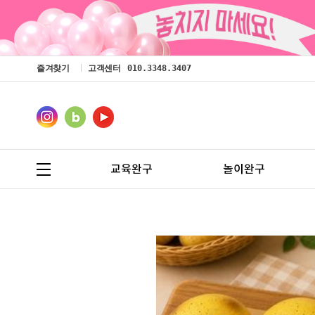
즐겨찾기
고객센터
010.3348.3407
교육완구
놀이완구