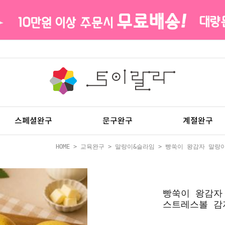
스페셜완구
문구완구
계절완구
HOME
>
교육완구
>
말랑이&슬라임
> 빵쑥이 왕감자 말랑
빵쑥이 왕감자
스트레스볼 감