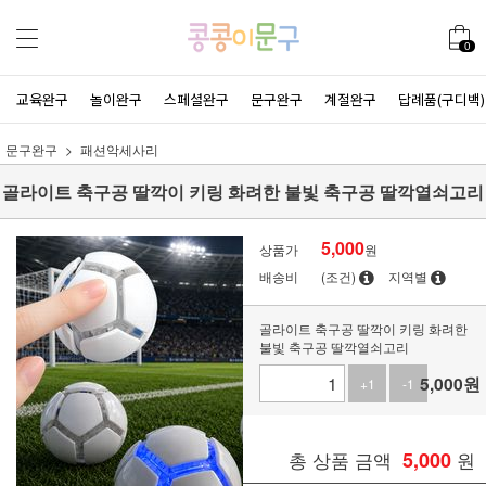
0
교육완구
놀이완구
스페셜완구
문구완구
계절완구
답례품(구디백)
문구완구
패션악세사리
골라이트 축구공 딸깍이 키링 화려한 불빛 축구공 딸깍열쇠고리
5,000
상품가
원
배송비
(조건)
지역별
골라이트 축구공 딸깍이 키링 화려한
불빛 축구공 딸깍열쇠고리
5,000
원
+1
-1
총 상품 금액
5,000
원