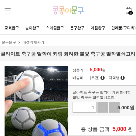
0
교육완구
놀이완구
스페셜완구
문구완구
계절완구
답례품(구디백)
문구완구
패션악세사리
골라이트 축구공 딸깍이 키링 화려한 불빛 축구공 딸깍열쇠고리
5,000
상품가
원
배송비
(조건)
지역별
골라이트 축구공 딸깍이 키링 화려한
불빛 축구공 딸깍열쇠고리
5,000
원
+1
-1
총 상품 금액
5,000
원