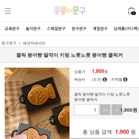
0
교육완구
놀이완구
스페셜완구
문구완구
계절완구
답례품(구디백)
문구완구
패션악세사리
클릭 붕어빵 딸깍이 키링 노릇노릇 붕어빵 클릭커
1,900
상품가
원
배송비
(조건)
지역별
클릭 붕어빵 딸깍이 키링 노릇노릇
붕어빵 클릭커
1,900
원
+1
-1
총 상품 금액
1,900
원