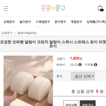
0
교육완구
놀이완구
스페셜완구
문구완구
계절완구
답례품(구디백)
교육완구
말랑이&슬라임
포장한 모찌빵 말랑이 크런치 말랑이 스퀴시 스트레스 토이 피젯
토이
1,800
상품가
원
배송비
(조건)
지역별
옵션
총 상품 금액
0
원
관심상품
장바구니