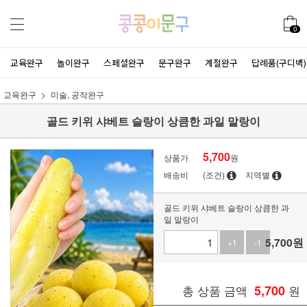
0
교육완구
놀이완구
스페셜완구
문구완구
계절완구
답례품(구디백)
교육완구
미술, 공작완구
골드 키위 샤베트 슬랑이 상큼한 과일 말랑이
5,700
상품가
원
배송비
(조건)
지역별
골드 키위 샤베트 슬랑이 상큼한 과
일 말랑이
5,700
원
+1
-1
총 상품 금액
5,700
원