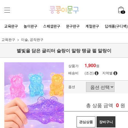
0
교육완구
놀이완구
스페셜완구
문구완구
계절완구
답례품(구디백)
교육완구
미술, 공작완구
별빛을 담은 글리터 슬랑이 말랑 탱글 펄 말랑이
1,900
상품가
원
배송비
(조건)
지역별
옵션
총 상품 금액
0
원
관심상품
장바구니