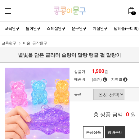
0
교육완구
놀이완구
스페셜완구
문구완구
계절완구
답례품(구디백)
교육완구
미술, 공작완구
별빛을 담은 글리터 슬랑이 말랑 탱글 펄 말랑이
1,900
상품가
원
배송비
(조건)
지역별
옵션
총 상품 금액
0
원
관심상품
장바구니