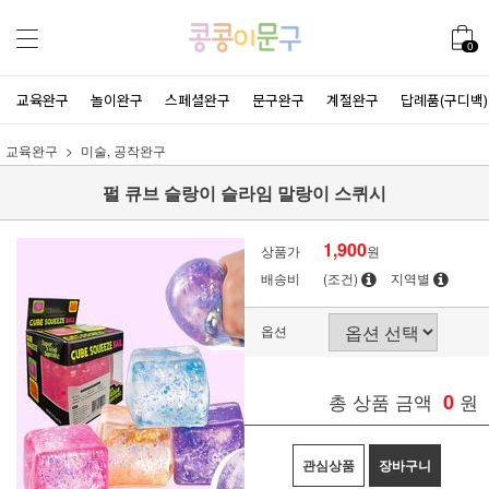
0
교육완구
놀이완구
스페셜완구
문구완구
계절완구
답례품(구디백)
교육완구
미술, 공작완구
펄 큐브 슬랑이 슬라임 말랑이 스퀴시
1,900
상품가
원
배송비
(조건)
지역별
옵션
총 상품 금액
0
원
관심상품
장바구니