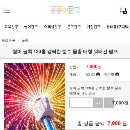
0
교육완구
놀이완구
스페셜완구
문구완구
계절완구
답례품(구디백)
계절완구
물총
썸머 글록 120홀 강력한 분수 물총 대형 워터건 펌프
7,000
상품가
원
배송비
(조건)
지역별
썸머 글록 120홀 강력한 분수 물총
대형 워터건 펌프
7,000
원
+1
-1
총 상품 금액
7,000
원