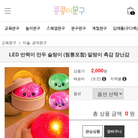
0
교육완구
놀이완구
스페셜완구
문구완구
계절완구
답례품(구디백)
교육완구
미술, 공작완구
LED 반짝이 만두 슬랑이 (찜통포함) 말랑이 촉감 장난감
2,000
상품가
원
배송비
(조건)
지역별
옵션
총 상품 금액
0
원
관심상품
장바구니