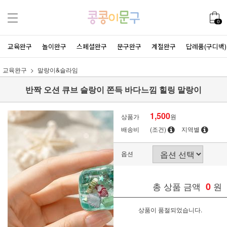
0
교육완구
놀이완구
스페셜완구
문구완구
계절완구
답례품(구디백)
교육완구
말랑이&슬라임
반짝 오션 큐브 슬랑이 쫀득 바다느낌 힐링 말랑이
1,500
상품가
원
배송비
(조건)
지역별
옵션
총 상품 금액
0
원
상품이 품절되었습니다.