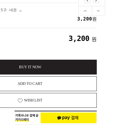
LED 스피너 불빛빵 5구 네온 딸깍이 열쇠고리
3,200
원
3,200
원
BUY IT NOW
ADD TO CART
WISH LIST