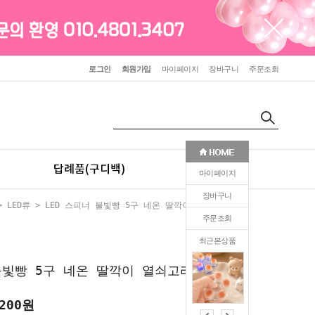
로그인
회원가입
마이페이지
장바구니
주문조회
답례품(구디백)
판촉(인쇄)
마이페이지
장바구니
>
LED류
> LED 스피너 불빛빵 5구 네온 딸깍이 열쇠고리
주문조회
최근본상품
0
불빛빵 5구 네온 딸깍이 열쇠고리
200
원