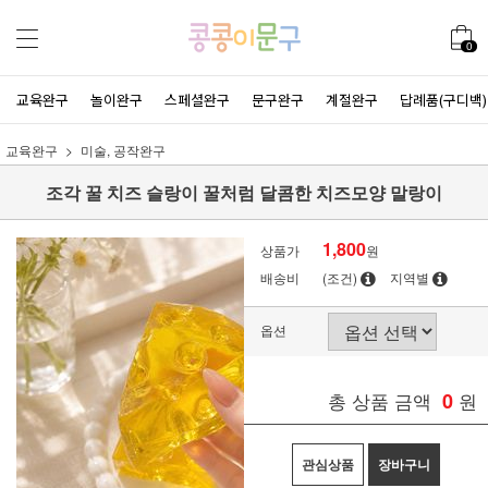
0
교육완구
놀이완구
스페셜완구
문구완구
계절완구
답례품(구디백)
교육완구
미술, 공작완구
조각 꿀 치즈 슬랑이 꿀처럼 달콤한 치즈모양 말랑이
1,800
상품가
원
배송비
(조건)
지역별
옵션
총 상품 금액
0
원
관심상품
장바구니