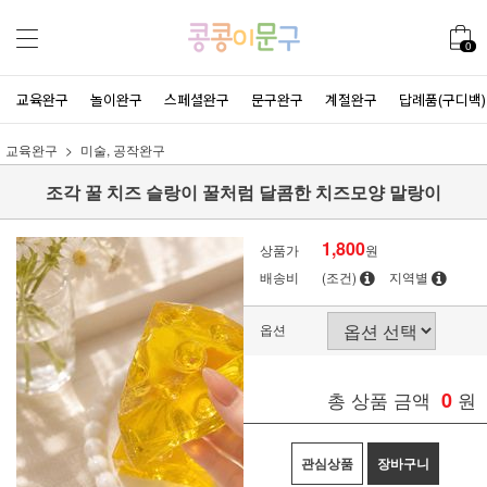
0
교육완구
놀이완구
스페셜완구
문구완구
계절완구
답례품(구디백)
교육완구
미술, 공작완구
조각 꿀 치즈 슬랑이 꿀처럼 달콤한 치즈모양 말랑이
1,800
상품가
원
배송비
(조건)
지역별
옵션
총 상품 금액
0
원
관심상품
장바구니