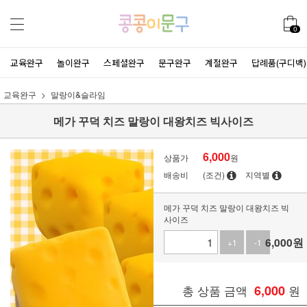
0
교육완구
놀이완구
스페셜완구
문구완구
계절완구
답례품(구디백)
교육완구
말랑이&슬라임
메가 꾸덕 치즈 말랑이 대왕치즈 빅사이즈
6,000
상품가
원
배송비
(조건)
지역별
메가 꾸덕 치즈 말랑이 대왕치즈 빅
사이즈
6,000
원
+1
-1
총 상품 금액
6,000
원