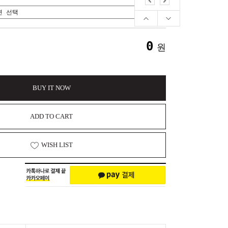
0
원
BUY IT NOW
ADD TO CART
WISH LIST