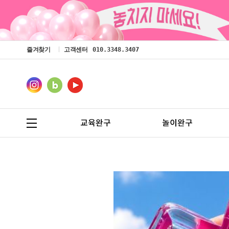
즐겨찾기
고객센터
010.3348.3407
교육완구
놀이완구