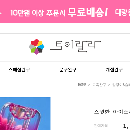
스페셜완구
문구완구
계절완구
HOME
>
교육완구
>
말랑이&슬
스윗한 아이스
1
판매가격