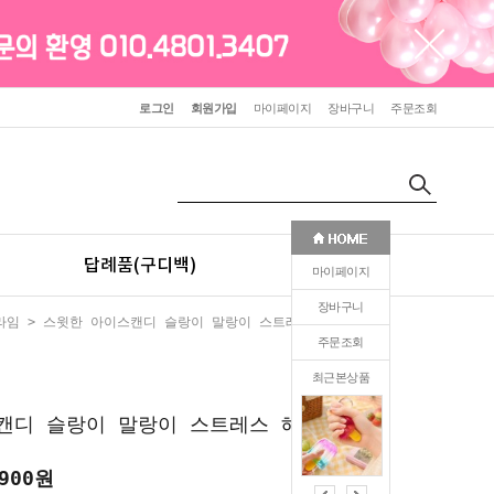
로그인
회원가입
마이페이지
장바구니
주문조회
답례품(구디백)
판촉(인쇄)
마이페이지
장바구니
라임
> 스윗한 아이스캔디 슬랑이 말랑이 스트레스 해소템
주문조회
최근본상품
0
캔디 슬랑이 말랑이 스트레스 해소템
,900원