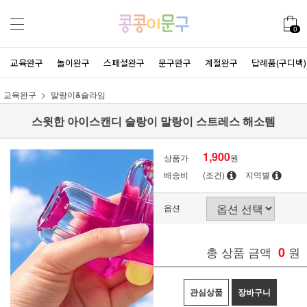
0
교육완구
놀이완구
스페셜완구
문구완구
계절완구
답례품(구디백)
교육완구
말랑이&슬라임
스윗한 아이스캔디 슬랑이 말랑이 스트레스 해소템
1,900
상품가
원
배송비
(조건)
지역별
옵션
총 상품 금액
0
원
관심상품
장바구니