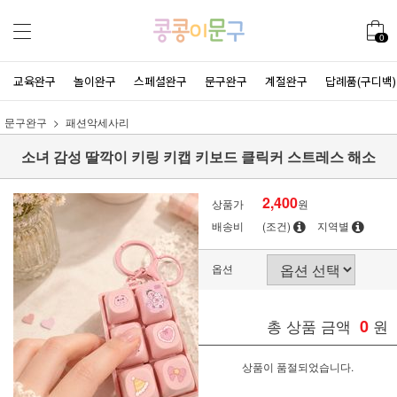
0
교육완구
놀이완구
스페셜완구
문구완구
계절완구
답례품(구디백)
문구완구
패션악세사리
소녀 감성 딸깍이 키링 키캡 키보드 클릭커 스트레스 해소
2,400
상품가
원
배송비
(조건)
지역별
옵션
총 상품 금액
0
원
상품이 품절되었습니다.