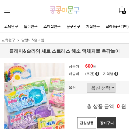
0
교육완구
놀이완구
스페셜완구
문구완구
계절완구
답례품(구디백)
교육완구
말랑이&슬라임
클레이&슬라임 세트 스트레스 해소 액체괴물 촉감놀이
600
상품가
원
배송비
(조건)
지역별
옵션
총 상품 금액
0
원
관심상품
장바구니