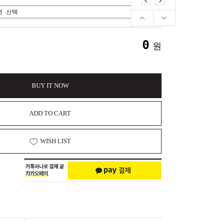
0
원
BUY IT NOW
ADD TO CART
WISH LIST