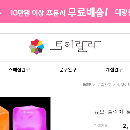
스페셜완구
문구완구
계절완구
HOME
>
교육완구
>
말랑이
큐브 슬랑이 
2
판매가격