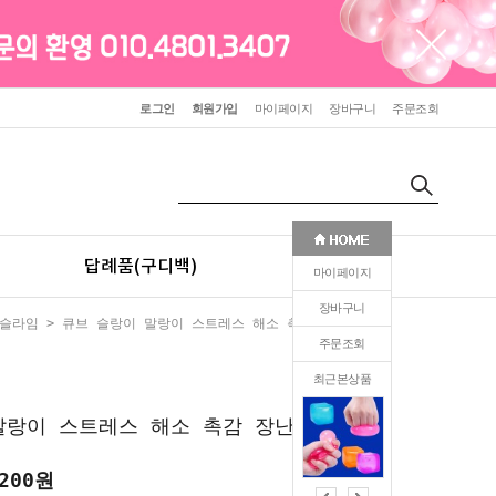
로그인
회원가입
마이페이지
장바구니
주문조회
답례품(구디백)
판촉(인쇄)
마이페이지
장바구니
&슬라임
> 큐브 슬랑이 말랑이 스트레스 해소 촉감 장난감
주문조회
최근본상품
0
말랑이 스트레스 해소 촉감 장난감
,200원