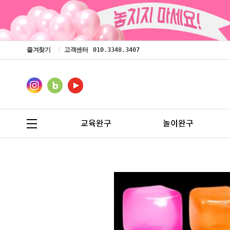
즐겨찾기
고객센터
010.3348.3407
교육완구
놀이완구