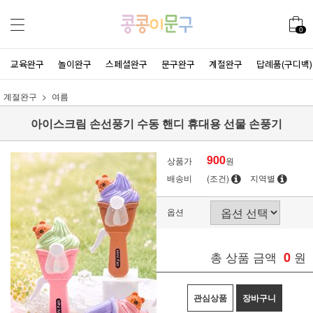
0
교육완구
놀이완구
스페셜완구
문구완구
계절완구
답례품(구디백)
계절완구
여름
아이스크림 손선풍기 수동 핸디 휴대용 선물 손풍기
900
상품가
원
배송비
(조건)
지역별
옵션
총 상품 금액
0
원
관심상품
장바구니