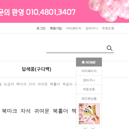
로그인
회원가입
마이페이지
장바구니
주문조회
답례품(구디백)
판촉(인쇄)
마이페이지
장바구니
멀 눈금자 북마크 자석 귀여운 북홀더 책갈피 귀여운 선물
주문조회
최근본상품
1
 북마크 자석 귀여운 북홀더 책갈피