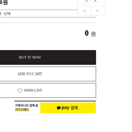
50원
0
원
BUY IT NOW
ADD TO CART
WISH LIST