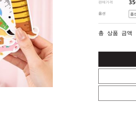
3
판매가격
옵션
총 상품 금액