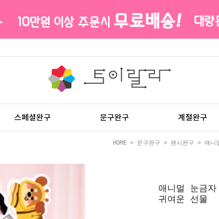
스페셜완구
문구완구
계절완구
HOME
>
문구완구
>
팬시완구
> 애니
애니멀 눈금자
귀여운 선물