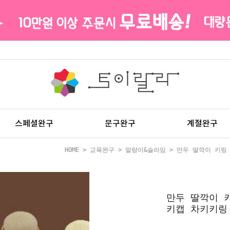
스페셜완구
문구완구
계절완구
HOME
>
교육완구
>
말랑이&슬라임
> 만두 딸깍이 키링
만두 딸깍이 
키캡 차키키링