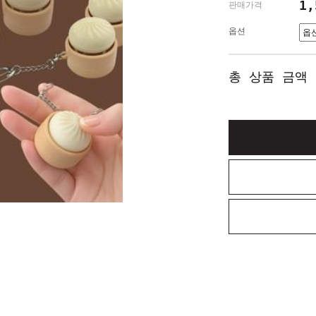
1
판매가격
옵션
총 상품 금액