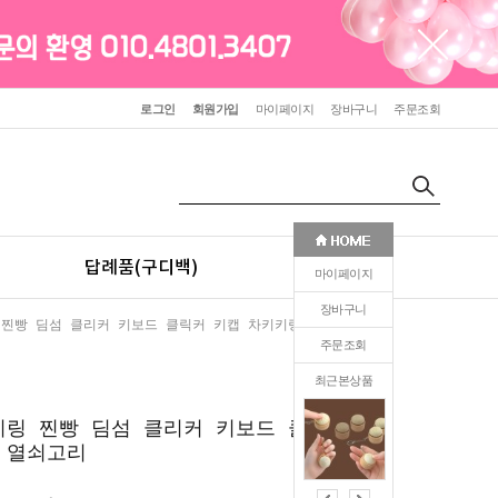
로그인
회원가입
마이페이지
장바구니
주문조회
답례품(구디백)
판촉(인쇄)
마이페이지
장바구니
 찐빵 딤섬 클리커 키보드 클릭커 키캡 차키키링 열쇠고리
주문조회
최근본상품
0
키링 찐빵 딤섬 클리커 키보드 클릭커
 열쇠고리