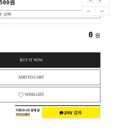
,500원
0
원
BUY IT NOW
ADD TO CART
WISH LIST