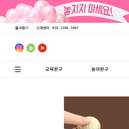
즐겨찾기
고객센터
010.3348.3407
교육완구
놀이완구